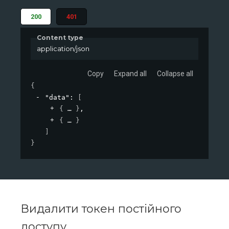
200
401
Content type
application/json
Copy
Expand all
Collapse all
{
"data"
: 
[
{
}
,
{
}
]
}
Видалити токен постійного
доступу