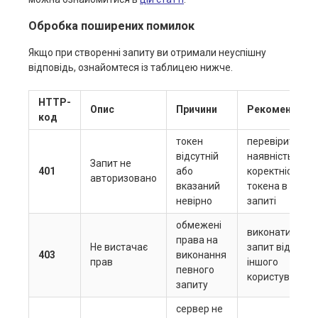
Обробка поширених помилок
Якщо при створенні запиту ви отримали неуспішну
відповідь, ознайомтеся із таблицею нижче.
HTTP-
Опис
Причини
Рекомендації
код
токен
перевірити
відсутній
наявність та
Запит не
401
або
коректність
авторизовано
вказаний
токена в
невірно
запиті
обмежені
виконати
права на
Не вистачає
запит від імені
403
виконання
прав
іншого
певного
користувача
запиту
сервер не