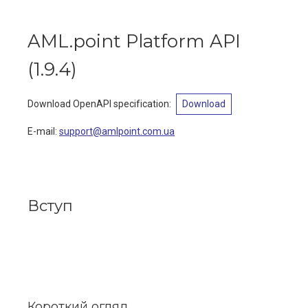
AML.point Platform API
(
1.9.4
)
Download OpenAPI specification
:
Download
E-mail
:
support@amlpoint.com.ua
Вступ
Короткий огляд