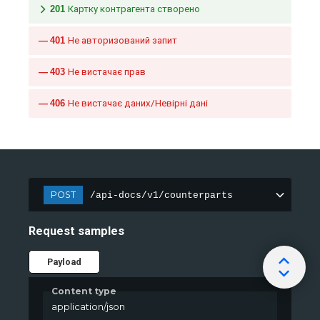
201
Картку контрагента створено
401
Не авторизований запит
403
Не вистачає прав
406
Не вистачає даних/Невірні дані
POST
/api-docs/v1/counterparts
Request samples
Payload
Content type
application/json