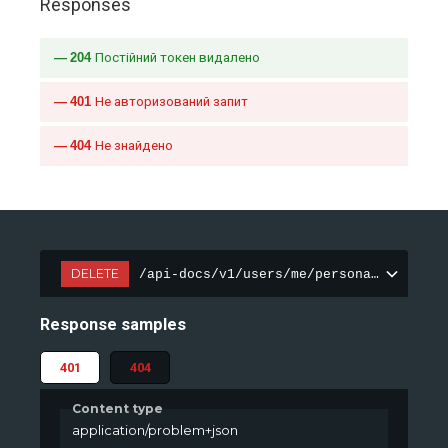
Responses
204
Постійний токен видалено
401
Не авторизований запит
404
Не знайдено
DELETE
/api-docs/v1/users/me/personal-access-
Response samples
401
404
Content type
application/problem+json