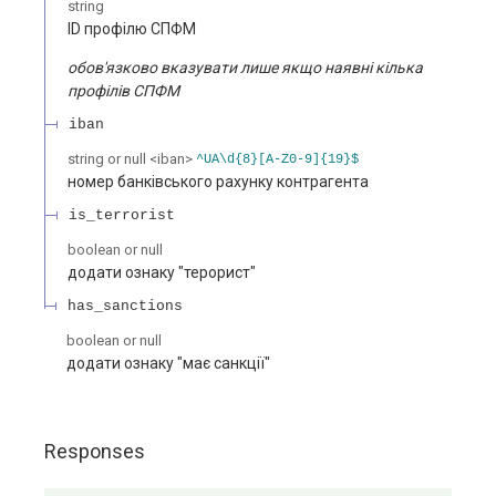
string
ID профілю СПФМ
обов'язково вказувати лише якщо наявні кілька
профілів СПФМ
iban
string or null
<
iban
>
^UA\d{8}[A-Z0-9]{19}$
номер банківського рахунку контрагента
is_terrorist
boolean or null
додати ознаку "терорист"
has_sanctions
boolean or null
додати ознаку "має санкції"
Responses