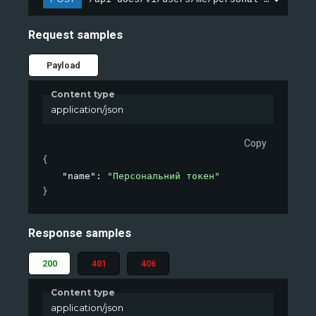
Request samples
Payload
Content type
application/json
Copy
{
"name"
: 
"Персональний токен"
}
Response samples
200
401
406
Content type
application/json