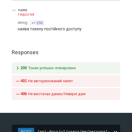
name
required
string
<= 255
назва токену постійного доступу
Responses
200
Токен успішно згенеровно
401
Не авторизований запит
406
Не вистачає даних/Невірні дані
POST
/api-docs/v1/users/me/personal-access-to