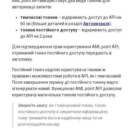
AML.point АРІ використовує два види токенів для
авторизації запитів:
тимчасові токени
– відкривають доступ до АРІ на
60 хв (більше деталей в розділі
Авторизація
);
токени постійного доступу
– відкривають доступ
до АРІ на 2 роки.
Для підтвердження прав користування AML.point АРІ,
отриманий токен постійного доступу передають в
заголовку.
Постійний токен наділяє користувача такими ж
правами і можливостями роботи в АРІ, як і тимчасовий.
Після завершення терміну дії постійного токену варто
згенерувати новий. Функціонал AML.point АРІ дозволяє
користувачу мати кілька токенів постійного доступу.
Зверніть увагу
:
як і тимчасовий токен, токен
постійного доступу є секретною інформацією,
тому тримайте його в надійному місці та не
розголошуйте нікому
.