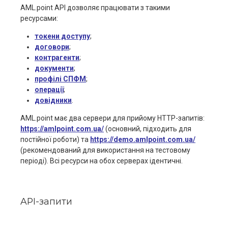
AML.point АРІ дозволяє працювати з такими
ресурсами:
токени доступу
;
договори
;
контрагенти
;
документи
;
профілі СПФМ
;
операції
;
довідники
.
AML.point має два сервери для прийому HTTP-запитів:
https://amlpoint.com.ua/
(основний, підходить для
постійної роботи) та
https://demo.amlpoint.com.ua/
(рекомендований для використання на тестовому
періоді). Всі ресурси на обох серверах ідентичні.
API-запити