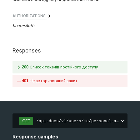
AUTHORIZATIONS:
bearerAuth
Responses
200
Список токенів постійного доступу
401
Не авторизований запит
GET
/api-docs/v1/users/me/personal-access-tok
Response samples