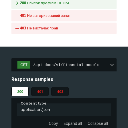
200
Список профілів СПФМ
401
Не авторизований запит
403
Не вистачає прав
GET
/api-docs/v1/financial-models
Response samples
200
401
403
Content type
application/json
Copy
Expand all
Collapse all