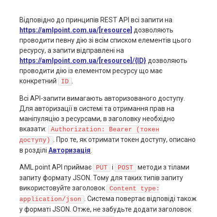
Відповідно до принципів REST API всі запити на
https://amlpoint.com.ua/[resource]
дозволяють
проводити певну дію зі всім списком елементів цього
ресурсу, а запити відправлені на
https://amlpoint.com.ua/[resource]/{ID}
дозволяють
проводити дію із елементом ресурсу що має
конкретний
.
ID
Всі АРІ-запити вимагають авторизованого доступу.
Для авторизації в системі та отримання прав на
маніпуляцію з ресурсами, в заголовку необхідно
вказати:
Authorization: Bearer (токен
. Про те, як отримати токен доступу, описано
доступу)
в розділі
Авторизація
.
AML.point API приймає
і
методи з тілами
PUT
POST
запиту формату JSON. Тому для таких типів запиту
використовуйте заголовок
Content type:
. Система повертає відповіді також
application/json
у форматі JSON. Отже, не забудьте додати заголовок