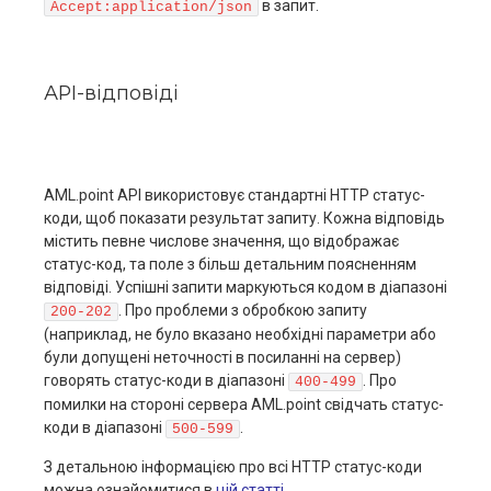
в запит.
Accept:application/json
АPІ-відповіді
AML.point API використовує стандартні HTTP статус-
коди, щоб показати результат запиту. Кожна відповідь
містить певне числове значення, що відображає
статус-код, та поле з більш детальним поясненням
відповіді. Успішні запити маркуються кодом в діапазоні
. Про проблеми з обробкою запиту
200-202
(наприклад, не було вказано необхідні параметри або
були допущені неточності в посиланні на сервер)
говорять статус-коди в діапазоні
. Про
400-499
помилки на стороні сервера AML.point свідчать статус-
коди в діапазоні
.
500-599
З детальною інформацією про всі HTTP статус-коди
можна ознайомитися в
цій статті
.