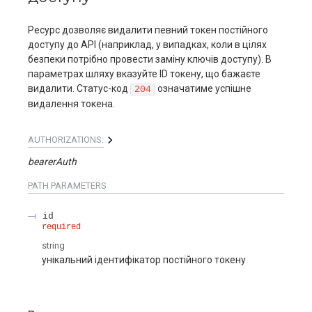
Ресурс дозволяє видалити певний токен постійного
доступу до АРІ (наприклад, у випадках, коли в цілях
безпеки потрібно провести заміну ключів доступу). В
параметрах шляху вказуйте ID токену, що бажаєте
видалити. Статус-код
означатиме успішне
204
видалення токена.
AUTHORIZATIONS:
bearerAuth
PATH
PARAMETERS
id
required
string
унікальний ідентифікатор постійного токену