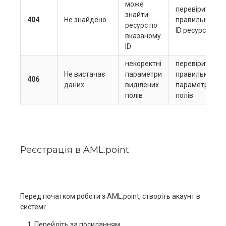
може
перевірити
знайти
404
Не знайдено
правильність
ресурс по
ID ресурсу
вказаному
ID
некоректні
перевірити
Не вистачає
параметри
правильність
406
даних
виділених
параметрів
полів
полів
Реєстрація в AML.point
Перед початком роботи з AML.point, створіть акаунт в
системі:
Перейдіть за посиланням