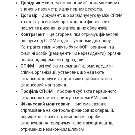
Довідник
– систематизований збірник можливих
значень параметрів для певних ресурсів.
Договір
– документ, що засвідчує угоду між СПФМ
та її контрагентами про надання фінансових
послуг та виконання відповідних обов'язків.
Контрагент
– це сторона, яка отримує фінансові
послуги від СПФМ згідно з умовами договору.
Контрагентами можуть бути ФОП, юридичні та
фізичні особи (резиденти чи нерезиденти), органи
влади, відокремлені підрозділи.
СПФМ
– всі суб'єкти (компанії, фірми, кредитні
спілки, організації, установи), що надають
фінансові послуги та щодо яких здійснюється
фінансовий моніторинг.
Профіль СПФМ
– профайл суб'єкта первинного
фінансового моніторингу в системі AML.point.
Фінансовий моніторинг
– система заходів,
спрямована на контроль фінансових операцій,
верифікацію клієнтів, виявлення спроби
фінансування тероризму та легалізації коштів,
отриманих незаконним шляхом.