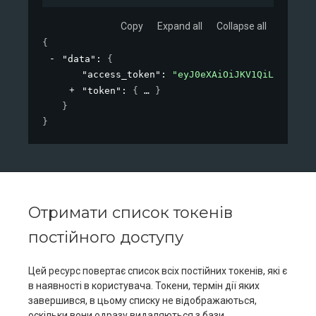
Copy
Expand all
Collapse all
{
"data"
: 
{
"access_token"
: 
"eyJ0eXAiOiJKV1QiLCJhbfci
"token"
: 
{
}
}
}
Отримати список токенів
постійного доступу
Цей ресурс повертає список всіх постійних токенів, які є
в наявності в користувача. Токени, термін дії яких
завершився, в цьому списку не відображаються,
оскільки вони одразу видаляються з бази.