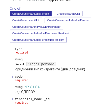
REQUEST BODY SCHEMA:
application/json
One of
CreateCounterpartLegalPerson
CreateSeparateUnit
CreateGovernmentUnit
CreateCounterpartIndividualPerson
CreateCounterpartIndividualEntrepreneur
CreateCounterpartIndividualPersonNonResident
CreateCounterpartLegalPersonNonResident
type
required
string
Default:
"legal-person"
юридичний тип контрагента (див. довідник)
code
required
string
^[\d]{8}$
код ЄДРПОУ
financial_model_id
required